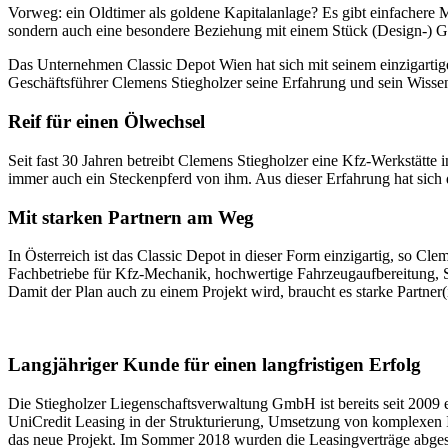
Vorweg: ein Oldtimer als goldene Kapitalanlage? Es gibt einfachere M
sondern auch eine besondere Beziehung mit einem Stück (Design-) G
Das Unternehmen Classic Depot Wien hat sich mit seinem einzigartige
Geschäftsführer Clemens Stiegholzer seine Erfahrung und sein Wissen
Reif für einen Ölwechsel
Seit fast 30 Jahren betreibt Clemens Stiegholzer eine Kfz-Werkstät
immer auch ein Steckenpferd von ihm. Aus dieser Erfahrung hat sic
Mit starken Partnern am Weg
In Österreich ist das Classic Depot in dieser Form einzigartig, so 
Fachbetriebe für Kfz-Mechanik, hochwertige Fahrzeugaufbereitung, Sp
Damit der Plan auch zu einem Projekt wird, braucht es starke Partne
Langjähriger Kunde für einen langfristigen Erfolg
Die Stiegholzer Liegenschaftsverwaltung GmbH ist bereits seit 200
UniCredit Leasing in der Strukturierung, Umsetzung von komplexen I
das neue Projekt. Im Sommer 2018 wurden die Leasingverträge abgesc