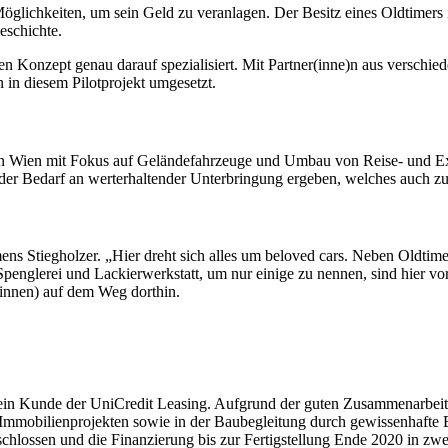
öglichkeiten, um sein Geld zu veranlagen. Der Besitz eines Oldtimers i
eschichte.
n Konzept genau darauf spezialisiert. Mit Partner(inne)n aus verschie
 in diesem Pilotprojekt umgesetzt.
te in Wien mit Fokus auf Geländefahrzeuge und Umbau von Reise- und Ex
h der Bedarf an werterhaltender Unterbringung ergeben, welches auch
Clemens Stiegholzer. „Hier dreht sich alles um beloved cars. Neben Ol
englerei und Lackierwerkstatt, um nur einige zu nennen, sind hier vor
r(innen) auf dem Weg dorthin.
9 ein Kunde der UniCredit Leasing. Aufgrund der guten Zusammenarbei
mmobilienprojekten sowie in der Baubegleitung durch gewissenhafte Ba
hlossen und die Finanzierung bis zur Fertigstellung Ende 2020 in zw