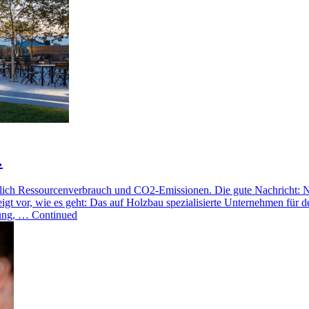
…
lich Ressourcenverbrauch und CO2-Emissionen. Die gute Nachricht: Na
zeigt vor, wie es geht: Das auf Holzbau spezialisierte Unternehmen f
nung, … Continued