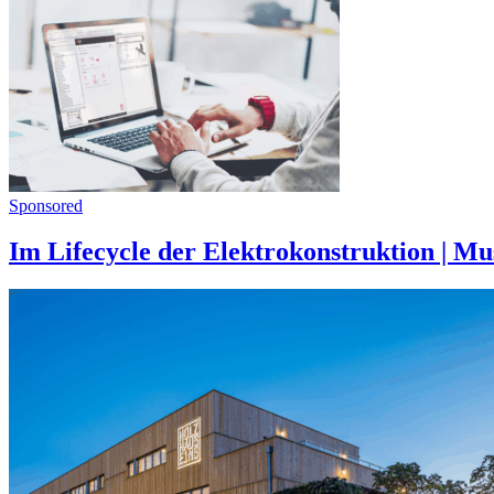
Sponsored
Im Lifecycle der Elektrokonstruktion | Mu