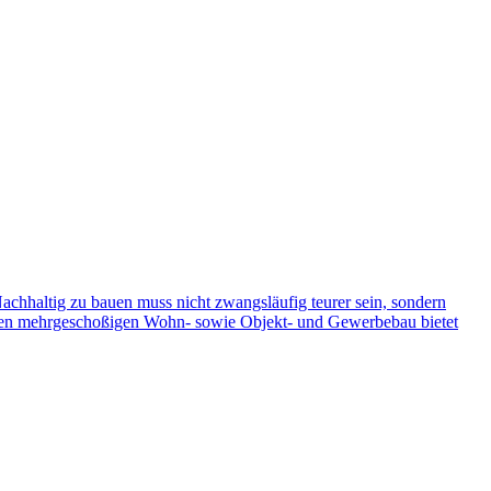
chhaltig zu bauen muss nicht zwangsläufig teurer sein, sondern
ür den mehrgeschoßigen Wohn- sowie Objekt- und Gewerbebau bietet