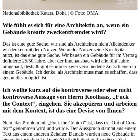
Nationalbibliothek Katars, Doha | © Foto: OMA
Wie fühlt es sich für eine Ar­chitektin an, wenn ein
Gebäude kreativ zweckentfremdet wird?
Das ist eine gute Sache, wir sind als Architekten nicht Alleindenker,
wir denken mit dem Nutzer. Wenn der Nutzer seine Kreativität
nutzt, ist das eine gute Sache. Wir bauen ein Gebäude für im Vertrag
definierte 25/50 Jahre, aber der Innenausbau wird alle fünf Jahre
umgebaut, deshalb gibt es immer zwei ver­schiedene Zeitschienen in
einem Gebäude. Ich denke, als Architekt muss man es schaffen, dass
genau dies möglich ist.
Ich wollte kurz auf die kontro­verse oder eher nicht
kont­roverse Aussage von Herrn Koolhaas, „Fuck
the Context“, eingehen. Sie akzeptieren und arbeiten
mit dem Kontext, ist das eine Devise von Ihnen?
Nein, das Problem mit „Fuck the Context“ ist, dass es „Out of Con­
text“ genommen wird und wurde. Der Ausspruch stammt aus einem
Text aus einem anderen Zeitalter. Damals wurden neue Gebäude in
einem historischen Teil einer Stadt diskutiert und zu dieser Zeit