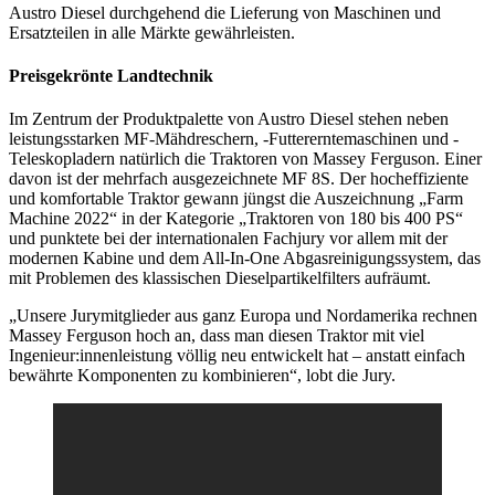
Austro Diesel durchgehend die Lieferung von Maschinen und
Ersatzteilen in alle Märkte gewährleisten.
Preisgekrönte Landtechnik
Im Zentrum der Produktpalette von Austro Diesel stehen neben
leistungsstarken MF-Mähdreschern, -Futtererntemaschinen und -
Teleskopladern natürlich die Traktoren von Massey Ferguson. Einer
davon ist der mehrfach ausgezeichnete MF 8S. Der hocheffiziente
und komfortable Traktor gewann jüngst die Auszeichnung „Farm
Machine 2022“ in der Kategorie „Traktoren von 180 bis 400 PS“
und punktete bei der internationalen Fachjury vor allem mit der
modernen Kabine und dem All-In-One Abgasreinigungssystem, das
mit Problemen des klassischen Dieselpartikelfilters aufräumt.
„Unsere Jurymitglieder aus ganz Europa und Nordamerika rechnen
Massey Ferguson hoch an, dass man diesen Traktor mit viel
Ingenieur:innenleistung völlig neu entwickelt hat – anstatt einfach
bewährte Komponenten zu kombinieren“, lobt die Jury.