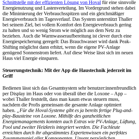
Schnittstelle mit der effizienten Lösung von Hoval
für eine sinnvolle
Energienutzung und Lastenverteilung. Im Vordergrund stehen dabei
die Minimierung der Verbrauchsspitzen und ein gleichmäßiger
Energieverbrauch im Tagesverlauf. Das System unterstützt Thaller
bei seinem Ziel, bei vollem Komfort den Energieverbrauch gering
zu halten und so wenig Strom wie möglich aus dem Netz zu
beziehen. Auch die Warmwasseraufbereitung ist clever durch eine
Energiespeicherung geregelt: Das Brauchwasser wird dank Peak-
Shifting möglichst dann erhitzt, wenn die eigene PV-Anlage
genügend Sonnenstrom liefert. Auf diese Weise lässt sich im neuen
Haus viel Energie einsparen.
Steuerungstechnik: Mit der App die Haustechnik jederzeit im
Griff
Bedienen lässt sich das Gesamtsystem sehr benutzer:innenfreundlich
per Display im Haus oder von überall über die Loxone – App –
wobei Thaller feststellt, dass man kaum etwas steuern muss,
nachdem die Profis gemeinsam die gesamte Anlage optimiert
haben.
„Für die Hoval-Systeme gibt es ja bereits fertige Plug-and-
play-Bausteine von Loxone. Mithilfe des ganzheitlichen
Energiemanagements konnten auch Extras wie PV-Anlage, Lüftung,
Pool und zweiter Heizkreis integriert werden. Die Fachleute
erreichten durch ihr abgestimmtes Expertenwissen ein perfektes
Zusammenspiel aller Komponenten.
Unsere persönlichen