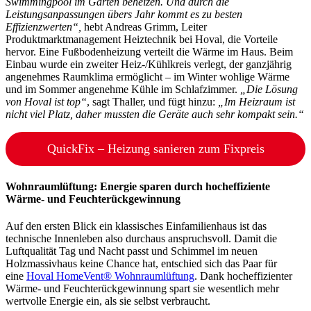
Swimmingpool im Garten beheizen.
Und durch die
Leistungsanpassungen übers Jahr kommt es zu besten
Effizienzwerten“,
hebt Andreas Grimm, Leiter
Produktmarktmanagement Heiztechnik bei Hoval, die Vorteile
hervor. Eine Fußbodenheizung verteilt die Wärme im Haus. Beim
Einbau wurde ein zweiter Heiz-/Kühlkreis verlegt, der ganzjährig
angenehmes Raumklima ermöglicht – im Winter wohlige Wärme
und im Sommer angenehme Kühle im Schlafzimmer.
„Die Lösung
von Hoval ist top“
, sagt Thaller, und fügt hinzu:
„Im Heizraum ist
nicht viel Platz, daher mussten die Geräte auch sehr kompakt sein.“
QuickFix – Heizung sanieren zum Fixpreis
Wohnraumlüftung: Energie sparen durch hocheffiziente
Wärme- und Feuchterückgewinnung
Auf den ersten Blick ein klassisches Einfamilienhaus ist das
technische Innenleben also durchaus anspruchsvoll. Damit die
Luftqualität Tag und Nacht passt und Schimmel im neuen
Holzmassivhaus keine Chance hat, entschied sich das Paar für
eine
Hoval HomeVent® Wohnraumlüftung
. Dank hocheffizienter
Wärme- und Feuchterückgewinnung spart sie wesentlich mehr
wertvolle Energie ein, als sie selbst verbraucht.