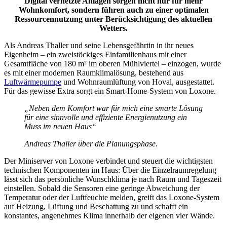
Digital vernetzte Anlagen sorgen nicht nur für mehr
Wohnkomfort,
sondern führen auch zu einer optimalen
Ressourcennutzung
unter Berücksichtigung des aktuellen
Wetters.
Als Andreas Thaller und seine Lebensgefährtin in ihr neues
Eigenheim – ein zweistöckiges Einfamilienhaus mit einer
Gesamtfläche von 180 m² im oberen Mühlviertel – einzogen, wurde
es mit einer modernen Raumklimalösung, bestehend aus
Luftwärmepumpe
und Wohnraumlüftung von Hoval, ausgestattet.
Für das gewisse Extra sorgt ein Smart-Home-System von Loxone.
„Neben dem Komfort war für mich eine smarte Lösung
für eine sinnvolle und effiziente Energienutzung ein
Muss im neuen Haus“
Andreas Thaller über die Planungsphase.
Der Miniserver von Loxone verbindet und steuert die wichtigsten
technischen Komponenten im Haus: Über die Einzelraumregelung
lässt sich das persönliche Wunschklima je nach Raum und Tageszeit
einstellen. Sobald die Sensoren eine geringe Abweichung der
Temperatur oder der Luftfeuchte melden, greift das Loxone-System
auf Heizung, Lüftung und Beschattung zu und schafft ein
konstantes, angenehmes Klima innerhalb der eigenen vier Wände.