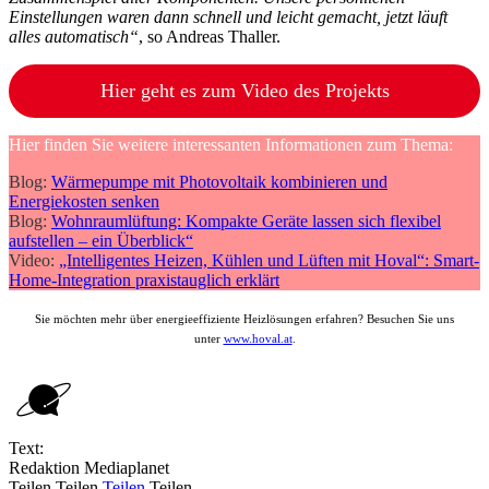
Einstellungen waren dann schnell und leicht gemacht, jetzt läuft
alles automatisch“
, so Andreas Thaller.
Hier geht es zum Video des Projekts
Hier finden Sie weitere interessanten Informationen zum Thema:
Blog:
Wärmepumpe mit Photovoltaik kombinieren und
Energiekosten senken
Blog:
Wohnraumlüftung: Kompakte Geräte lassen sich flexibel
aufstellen – ein Überblick“
Video:
„Intelligentes Heizen, Kühlen und Lüften mit Hoval“: Smart-
Home-Integration praxistauglich erklärt
Sie möchten mehr über energieeffiziente Heizlösungen erfahren? Besuchen Sie uns
unter
www.hoval.at
.
Text:
Redaktion Mediaplanet
Teilen
Teilen
Teilen
Teilen