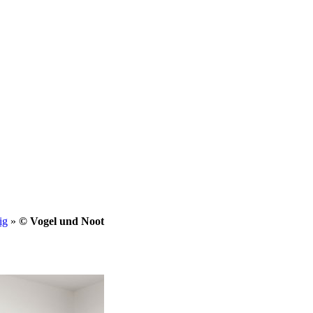
ig
»
© Vogel und Noot